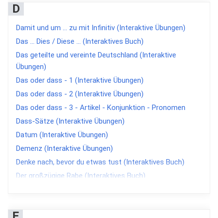
Adventskalender ZUM Deutsch Lernen 2021 (Interaktive
Bewerbungsschreiben (Interaktive Übungen)
D
Übungen)
Bias
Damit und um ... zu mit Infinitiv (Interaktive Übungen)
Adventskalender ZUM Deutsch Lernen 2022 (Interaktive
Bingo (H5P)
Übungen)
Das ... Dies / Diese ... (Interaktives Buch)
Branching Scenario (H5P)
Adventskalender ZUM Deutsch Lernen 2023 (Interaktive
Das geteilte und vereinte Deutschland (Interaktive
Briefe - formelle Schreiben (Interaktive Übungen)
Übungen)
Übungen)
Bürokratendeutsch
Adventskalender ZUM Deutsch Lernen 2024 (Interaktive
Das oder dass - 1 (Interaktive Übungen)
Bürokratendeutsch (Interaktive Übungen)
Übungen)
Das oder dass - 2 (Interaktive Übungen)
Adventskalender ZUM Deutsch Lernen 2025 (Interaktive
Das oder dass - 3 - Artikel - Konjunktion - Pronomen
Übungen)
Dass-Sätze (Interaktive Übungen)
Afrika (Interaktive Übungen)
Datum (Interaktive Übungen)
Agamotto (H5P)
Demenz (Interaktive Übungen)
Alphabet - Buchstaben - 1 (Interaktive Übungen)
Denke nach, bevor du etwas tust (Interaktives Buch)
Alphabet - Buchstaben - 2 - mit Umlauten und
Der großzügige Rabe (Interaktives Buch)
Diphthongen (Interaktive Übungen)
Der Löwe rennt und die Kuh geht (Interaktives Buch)
Alphabet - Wörter alphabetisch ordnen (Interaktive
Deshalb (Interaktive Übungen)
Übungen)
E
Deskriptoren