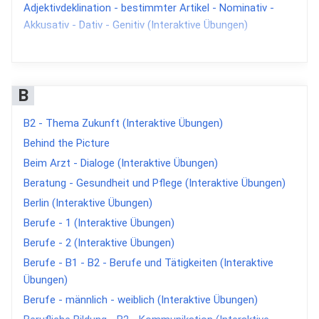
Adjektivdeklination - bestimmter Artikel - Nominativ -
Akkusativ - Dativ - Genitiv (Interaktive Übungen)
Adjektivdeklination - gemischte Übungen (Interaktive
Übungen)
Adjektivdeklination - ohne Artikel (Interaktive Übungen)
B
Adjektivdeklination - unbestimmter Artikel - Akkusativ
(Interaktive Übungen)
B2 - Thema Zukunft (Interaktive Übungen)
Adjektivdeklination - unbestimmter Artikel - Dativ
Behind the Picture
(Interaktive Übungen)
Beim Arzt - Dialoge (Interaktive Übungen)
Adjektivdeklination - unbestimmter Artikel - Nominativ
Beratung - Gesundheit und Pflege (Interaktive Übungen)
(Interaktive Übungen)
Berlin (Interaktive Übungen)
Adjektivdeklination - unbestimmter Artikel - Nominativ -
Berufe - 1 (Interaktive Übungen)
Akkusativ - Dativ (Interaktive Übungen)
Berufe - 2 (Interaktive Übungen)
Adjektivdeklination - unbestimmter Artikel - Nominativ -
Berufe - B1 - B2 - Berufe und Tätigkeiten (Interaktive
Akkusativ - Dativ - Genitiv (Interaktive Übungen)
Übungen)
Adjektive - Antonyme - 1 (Interaktive Übungen)
Berufe - männlich - weiblich (Interaktive Übungen)
Adjektive - Antonyme - 2 (Interaktive Übungen)