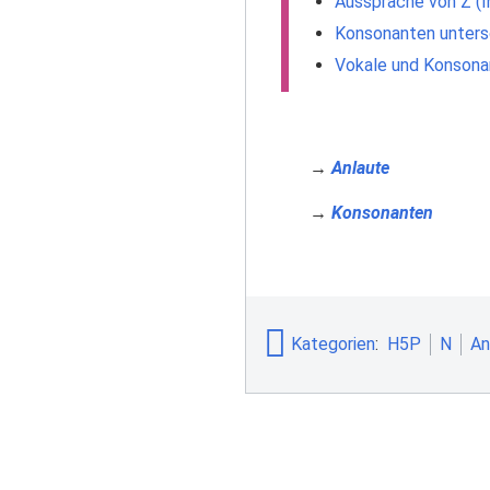
Aussprache von Z (I
Konsonanten untersc
Vokale und Konsonant
→
Anlaute
→
Konsonanten
Kategorien
:
H5P
N
An