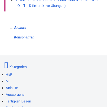
Vokale und Konsonanten - Paare finden - I - M - A - L
- O - T - S (Interaktive Übungen)
→
Anlaute
→
Konsonanten
Kategorien
:
H5P
M
Anlaute
Aussprache
Fertigkeit Lesen