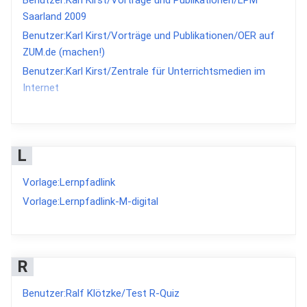
Benutzer:Karl Kirst/Vorträge und Publikationen/LPM
Saarland 2009
Benutzer:Karl Kirst/Vorträge und Publikationen/OER auf
ZUM.de (machen!)
Benutzer:Karl Kirst/Zentrale für Unterrichtsmedien im
Internet
Benutzer:Karl Kirst/ZUM Mitmachen
Benutzer:Karl Kirst/ZUM Mitmachen/WikiEditor
Benutzer:Karl Kirst/ZUM-
L
Differenzieren/Physik/Elektrik/Die elektrische Ladung
Benutzer:Karl Kirst/ZUM-
Vorlage:Lernpfadlink
Differenzieren/Physik/Elektrik/Die Influenz
Vorlage:Lernpfadlink-M-digital
Benutzer:Karl Kirst/ZUM-Treffen 2012
Benutzer:Karl Kirst/ZUM.de/Chronik
Benutzer:Karl Kirst/ZUM.de/Statistik/Meilensteine im
R
ZUM-Wiki
Benutzer:Karl Kirst/ZUM.de/ZUM-Treffen/ZUM-Treffen
Benutzer:Ralf Klötzke/Test R-Quiz