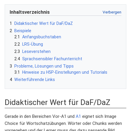
Inhaltsverzeichnis
1
Didaktischer Wert für DaF/DaZ
2
Beispiele
2.1
Anfangsbuchstaben
2.2
LRS-Übung
2.3
Leseverstehen
2.4
Sprachsensibler Fachunterricht
3
Probleme, Lösungen und Tipps
3.1
Hinweise zu H5P-Einstellungen und Tutorials
4
Weiterführende Links
Didaktischer Wert für DaF/DaZ
Gerade in den Bereichen Vor-A1 und
A1
eignet sich Image
Choice für Wortschatzübungen. Wörter oder Chunks werden
vorgegeben und der Lerner muss das dazu passende Bild