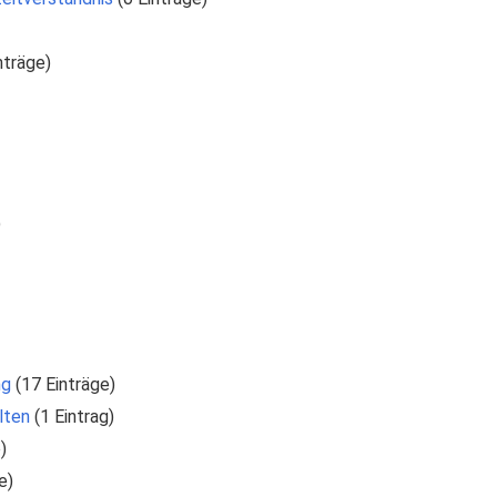
inträge)
)
ng
‏‎ (17 Einträge)
lten
‏‎ (1 Eintrag)
)
e)