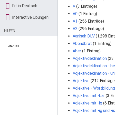
Fit in Deutsch
A
‏‎ (3 Einträge)
A0
‏‎ (1 Eintrag)
Interaktive Übungen
A1
‏‎ (256 Einträge)
A2
‏‎ (296 Einträge)
HILFEN
Aanisah DLV
‏‎ (1.298 Ein
Abendbrot
‏‎ (1 Eintrag)
ANZEIGE
Aber
‏‎ (1 Eintrag)
Adjektivdeklination
‏‎ (2
Adjektivdeklination - b
Adjektivdeklination - u
Adjektive
‏‎ (212 Einträge
Adjektive - Wortbildung
Adjektive mit -bar
‏‎ (3 E
Adjektive mit -ig
‏‎ (6 Ei
Adjektive mit -ig und -i