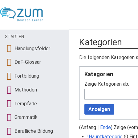
STARTEN
Kategorien
Handlungsfelder
Die folgenden Kategorien s
DaF-Glossar
Kategorien
Fortbildung
Zeige Kategorien ab:
Methoden
Lernpfade
Anzeigen
Grammatik
(
Anfang
|
Ende
) Zeige (
vorh
Berufliche Bildung
!Hauptkategorie
‏‎ (0 Ei