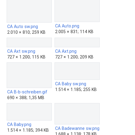
CA Auto.png
CA Auto sw.png
2.005 × 831; 114 KB
2.010 × 810; 259 KB
CA Axt sw.png
CA Axt.png
727 × 1.200; 115 KB
727 × 1.200; 209 KB
CA Baby sw.png
1.514 × 1.185; 255 KB
CA B-b-schreiben.gif
690 × 388; 1,35 MB
CA Baby.png
CA Badewanne sw.png
1.514 × 1.185; 394 KB
1.688 × 1.138; 178 KB