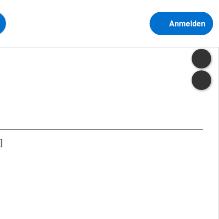
Anmelden
]