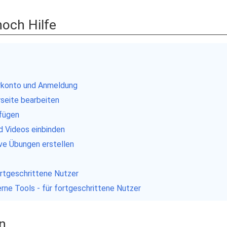
noch Hilfe
erkonto und Anmeldung
rseite bearbeiten
nfügen
nd Videos einbinden
tive Übungen erstellen
fortgeschrittene Nutzer
terne Tools - für fortgeschrittene Nutzer
n