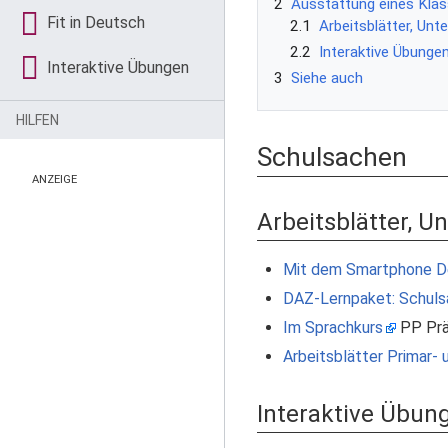
2
Ausstattung eines Kla
Fit in Deutsch
2.1
Arbeitsblätter, Unt
2.2
Interaktive Übunge
Interaktive Übungen
3
Siehe auch
HILFEN
Schulsachen
ANZEIGE
Arbeitsblätter, U
Mit dem Smartphone D
DAZ-Lernpaket: Schul
Im Sprachkurs
PP Prä
Arbeitsblätter Primar-
Interaktive Übun