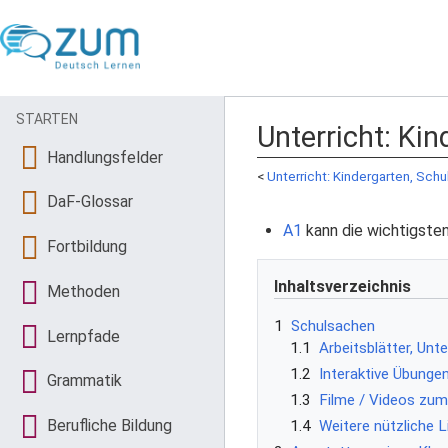
STARTEN
Unterricht: Ki
Handlungsfelder
<
Unterricht: Kindergarten, Schu
DaF-Glossar
A1
kann die wichtigsten
Fortbildung
Inhaltsverzeichnis
Methoden
1
Schulsachen
Lernpfade
1.1
Arbeitsblätter, Unt
1.2
Interaktive Übunge
Grammatik
1.3
Filme / Videos zu
Berufliche Bildung
1.4
Weitere nützliche L