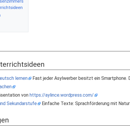
ssenzimmers
errichtsideen
n
nterrichtsideen
eutsch lernen
Fast jeder Asylwerber besitzt ein Smartphone.
sachen
sentation von
https://aylince.wordpress.com/
 und Sekundarstufe
Einfache Texte: Sprachförderung mit Natu
gen