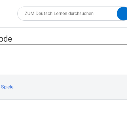
hode
 Spiele