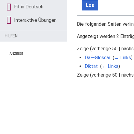
Los
Fit in Deutsch
Interaktive Übungen
Die folgenden Seiten verli
Angezeigt werden 2 Einträ
HILFEN
Zeige (
vorherige 50
|
nächs
ANZEIGE
DaF-Glossar
‎
(
← Links
)
Diktat
‎
(
← Links
)
Zeige (
vorherige 50
|
nächs