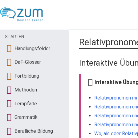
STARTEN
Relativpronom
Handlungsfelder
Interaktive Übu
DaF-Glossar
Fortbildung
Interaktive Übun
Methoden
Relativpronomen mit
Lernpfade
Relativpronomen und
Relativpronomen und
Grammatik
Relativpronomen und 
Berufliche Bildung
Wo, als oder Relati