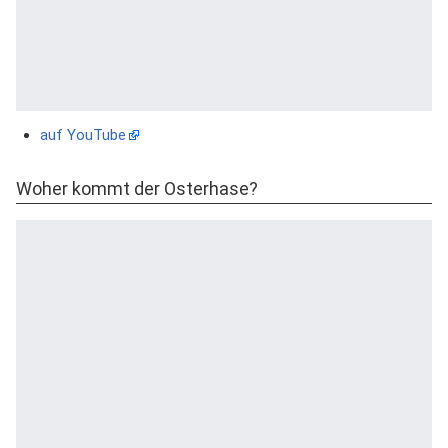
auf YouTube
Woher kommt der Osterhase?