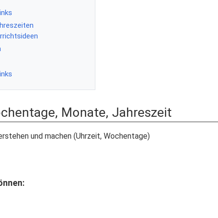
inks
ahreszeiten
errichtsideen
n
inks
Wochentage, Monate, Jahreszeit
rstehen und machen (Uhrzeit, Wochentage)
önnen: