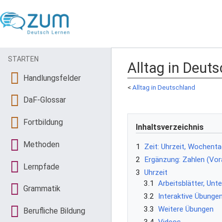
STARTEN
Alltag in Deut
Handlungsfelder
<
Alltag in Deutschland
DaF-Glossar
Fortbildung
Inhaltsverzeichnis
Methoden
1
Zeit: Uhrzeit, Wochent
2
Ergänzung: Zahlen (Vor
Lernpfade
3
Uhrzeit
3.1
Arbeitsblätter, Unt
Grammatik
3.2
Interaktive Übunge
3.3
Weitere Übungen
Berufliche Bildung
3.4
Videos