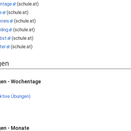
ntage
(schule.at)
e
(schule.at)
kreis
(schule.at)
ling
(schule.at)
bst
(schule.at)
ter
(schule.at)
gen
gen - Wochentage
ktive Übungen)
gen - Monate