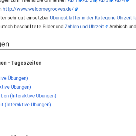
agen zum Thema die Uhr lernen:
AB 1
,
AB 2
,
AB 3
,
AB 4
n
http://www.welcomegrooves.de/
ter sehr gut einsetzbar
Übungsblätter in der Kategorie Uhrzeit l
utsch beschriftete Bilder und
Zahlen und Uhrzeit
Arabisch und
gen
gen - Tageszeiten
tive Übungen)
ktive Übungen)
ben (Interaktive Übungen)
it (Interaktive Übungen)