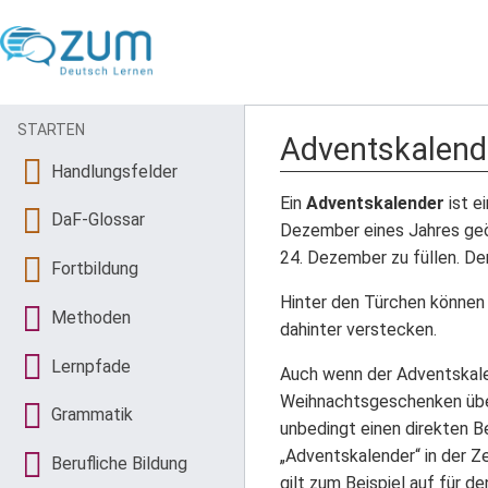
STARTEN
Adventskalend
Handlungsfelder
Ein
Adventskalender
ist e
DaF-Glossar
Dezember eines Jahres geöf
24. Dezember zu füllen. De
Fortbildung
Hinter den Türchen können s
Methoden
dahinter verstecken.
Lernpfade
Auch wenn der Adventskalend
Weihnachtsgeschenken überb
Grammatik
unbedingt einen direkten B
„Adventskalender“ in der 
Berufliche Bildung
gilt zum Beispiel auf für d