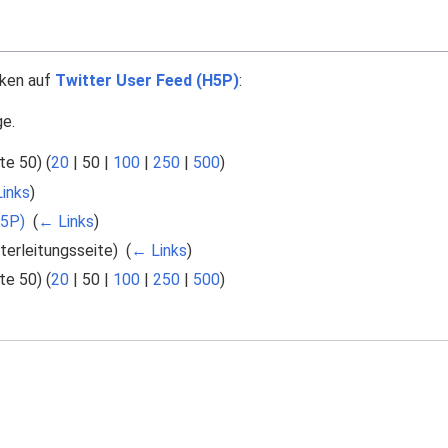
nken auf
Twitter User Feed (H5P)
:
ge.
te 50
) (
20
|
50
|
100
|
250
|
500
)
inks
)
H5P)
‎
(
← Links
)
erleitungsseite) ‎
(
← Links
)
te 50
) (
20
|
50
|
100
|
250
|
500
)