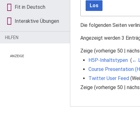
Los
Fit in Deutsch
Interaktive Übungen
Die folgenden Seiten verli
Angezeigt werden 3 Einträ
HILFEN
Zeige (
vorherige 50
|
nächs
ANZEIGE
H5P-Inhaltstypen
‎
(
← L
Course Presentation (
Twitter User Feed
(Weit
Zeige (
vorherige 50
|
nächs