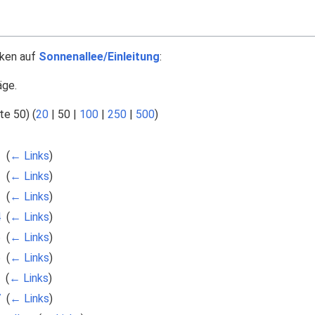
nken auf
Sonnenallee/Einleitung
:
äge.
te 50
) (
20
|
50
|
100
|
250
|
500
)
1
‎
(
← Links
)
2
‎
(
← Links
)
3
‎
(
← Links
)
4
‎
(
← Links
)
5
‎
(
← Links
)
6
‎
(
← Links
)
‎
(
← Links
)
7
‎
(
← Links
)