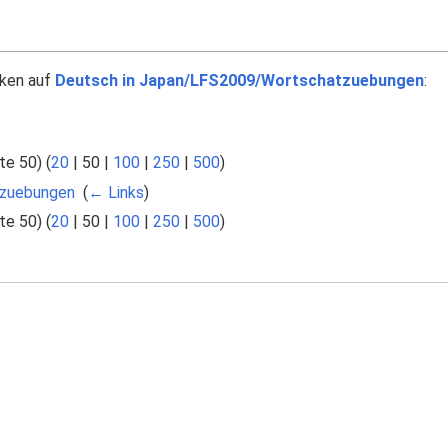
nken auf
Deutsch in Japan/LFS2009/Wortschatzuebungen
:
te 50
) (
20
|
50
|
100
|
250
|
500
)
tzuebungen
‎
(
← Links
)
te 50
) (
20
|
50
|
100
|
250
|
500
)