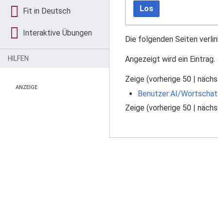
Los
Fit in Deutsch
Interaktive Übungen
Die folgenden Seiten verli
Angezeigt wird ein Eintrag.
HILFEN
Zeige (
vorherige 50
|
nächs
ANZEIGE
Benutzer:AI/Wortscha
Zeige (
vorherige 50
|
nächs