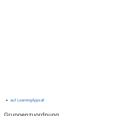
auf LearningApps
Gruppenzuordnung