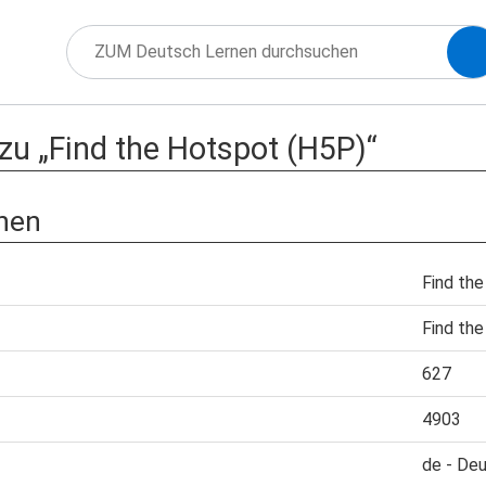
zu „Find the Hotspot (H5P)“
nen
Find th
Find th
627
4903
de - De