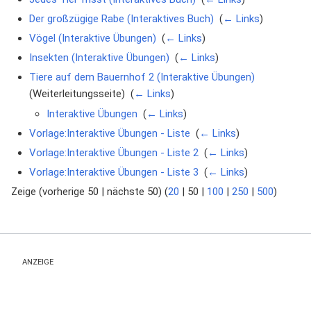
Der großzügige Rabe (Interaktives Buch)
‎
(
← Links
)
Vögel (Interaktive Übungen)
‎
(
← Links
)
Insekten (Interaktive Übungen)
‎
(
← Links
)
Tiere auf dem Bauernhof 2 (Interaktive Übungen)
(Weiterleitungsseite) ‎
(
← Links
)
Interaktive Übungen
‎
(
← Links
)
Vorlage:Interaktive Übungen - Liste
‎
(
← Links
)
Vorlage:Interaktive Übungen - Liste 2
‎
(
← Links
)
Vorlage:Interaktive Übungen - Liste 3
‎
(
← Links
)
Zeige (
vorherige 50
|
nächste 50
) (
20
|
50
|
100
|
250
|
500
)
ANZEIGE