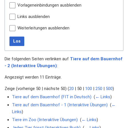
Vorlageneinbindungen ausblenden
Links ausblenden
Weiterleitungen ausblenden
Los
Die folgenden Seiten verlinken auf
Tiere auf dem Bauernhof
- 2 (Interaktive Übungen)
:
Angezeigt werden 11 Einträge.
Zeige (
vorherige 50
|
nächste 50
) (
20
|
50
|
100
|
250
|
500
)
Tiere auf dem Bauernhof (FIT in Deutsch)
‎
(
← Links
)
Tiere auf dem Bauernhof - 1 (Interaktive Übungen)
‎
(
←
Links
)
Tiere im Zoo (Interaktive Übungen)
‎
(
← Links
)
Jedes Tier frisst (Interaktives Buch)
‎
(
← Links
)