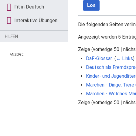
Los
Fit in Deutsch
Interaktive Übungen
Die folgenden Seiten verli
Angezeigt werden 5 Einträ
HILFEN
Zeige (
vorherige 50
|
nächs
ANZEIGE
DaF-Glossar
‎
(
← Links
)
Deutsch als Fremdspra
Kinder- und Jugendliter
Märchen - Dinge, Tiere
Märchen - Welches Mär
Zeige (
vorherige 50
|
nächs