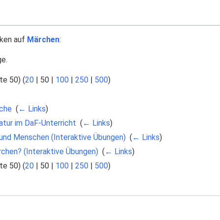
nken auf
Märchen
:
ge.
te 50
) (
20
|
50
|
100
|
250
|
500
)
che
‎
(
← Links
)
atur im DaF-Unterricht
‎
(
← Links
)
 und Menschen (Interaktive Übungen)
‎
(
← Links
)
chen? (Interaktive Übungen)
‎
(
← Links
)
te 50
) (
20
|
50
|
100
|
250
|
500
)