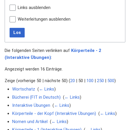
Links ausblenden
Weiterleitungen ausblenden
Los
Die folgenden Seiten verlinken auf
Körperteile - 2
(Interaktive Übungen)
:
Angezeigt werden 16 Einträge.
Zeige (
vorherige 50
|
nächste 50
) (
20
|
50
|
100
|
250
|
500
)
Wortschatz
‎
(
← Links
)
Bücherei (FIT in Deutsch)
‎
(
← Links
)
Interaktive Übungen
‎
(
← Links
)
Körperteile - der Kopf (Interaktive Übungen)
‎
(
← Links
)
Nomen und Artikel
‎
(
← Links
)
Körperteile - 1 (Interaktive Übungen)
‎
(
← Links
)