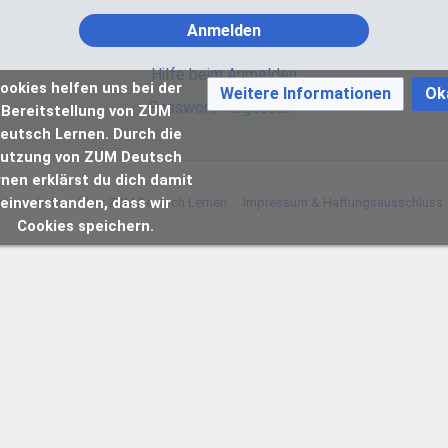
Anmelden
Hilfe beim Anmelden
ookies helfen uns bei der
Weitere Informationen
Ok
Passwort vergessen?
Bereitstellung von ZUM
eutsch Lernen. Durch die
utzung von ZUM Deutsch
rnen erklärst du dich damit
einverstanden, dass wir
atenschutz
Über ZUM Deutsch Lernen
Impressum & Haftungsausschluss
Cookies speichern.