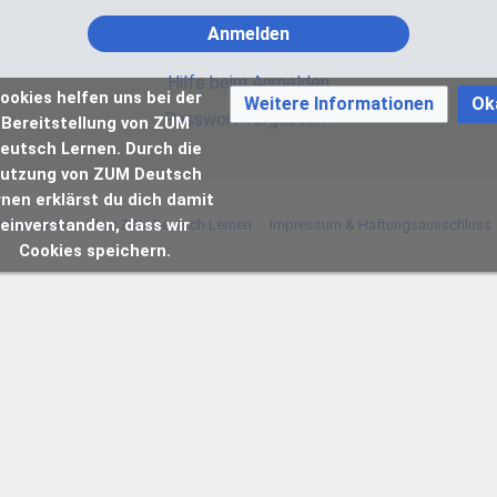
Anmelden
Hilfe beim Anmelden
ookies helfen uns bei der
Weitere Informationen
Ok
Passwort vergessen?
Bereitstellung von ZUM
eutsch Lernen. Durch die
utzung von ZUM Deutsch
rnen erklärst du dich damit
einverstanden, dass wir
atenschutz
Über ZUM Deutsch Lernen
Impressum & Haftungsausschluss
Cookies speichern.