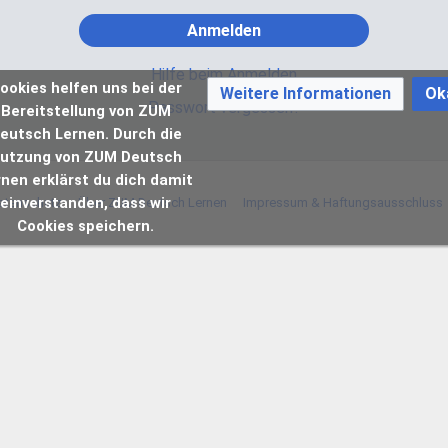
Anmelden
Hilfe beim Anmelden
ookies helfen uns bei der
Weitere Informationen
Ok
Passwort vergessen?
Bereitstellung von ZUM
eutsch Lernen. Durch die
utzung von ZUM Deutsch
rnen erklärst du dich damit
einverstanden, dass wir
atenschutz
Über ZUM Deutsch Lernen
Impressum & Haftungsausschluss
Cookies speichern.