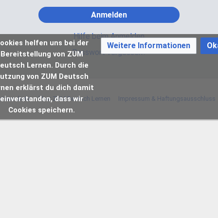
Anmelden
Hilfe beim Anmelden
ookies helfen uns bei der
Weitere Informationen
Ok
Passwort vergessen?
Bereitstellung von ZUM
eutsch Lernen. Durch die
utzung von ZUM Deutsch
rnen erklärst du dich damit
einverstanden, dass wir
atenschutz
Über ZUM Deutsch Lernen
Impressum & Haftungsausschluss
Cookies speichern.