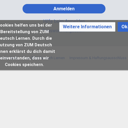
Anmelden
Hilfe beim Anmelden
ookies helfen uns bei der
Weitere Informationen
Ok
Passwort vergessen?
Bereitstellung von ZUM
eutsch Lernen. Durch die
utzung von ZUM Deutsch
rnen erklärst du dich damit
einverstanden, dass wir
atenschutz
Über ZUM Deutsch Lernen
Impressum & Haftungsausschluss
Cookies speichern.