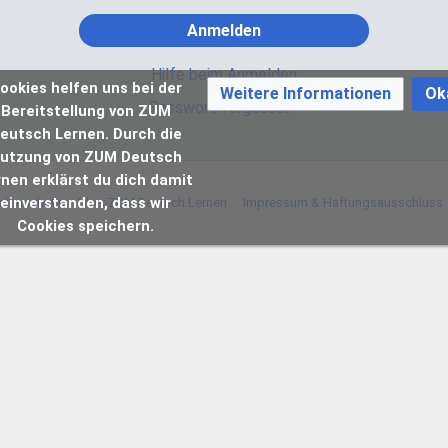
Anmelden
Hilfe beim Anmelden
ookies helfen uns bei der
Weitere Informationen
Ok
Passwort vergessen?
Bereitstellung von ZUM
eutsch Lernen. Durch die
utzung von ZUM Deutsch
rnen erklärst du dich damit
einverstanden, dass wir
atenschutz
Über ZUM Deutsch Lernen
Impressum & Haftungsausschluss
Cookies speichern.