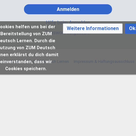
Anmelden
Hilfe beim Anmelden
ookies helfen uns bei der
Weitere Informationen
Ok
Passwort vergessen?
Bereitstellung von ZUM
eutsch Lernen. Durch die
utzung von ZUM Deutsch
rnen erklärst du dich damit
einverstanden, dass wir
atenschutz
Über ZUM Deutsch Lernen
Impressum & Haftungsausschluss
Cookies speichern.