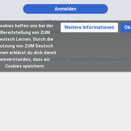
Anmelden
Hilfe beim Anmelden
ookies helfen uns bei der
Weitere Informationen
Ok
Passwort vergessen?
Bereitstellung von ZUM
eutsch Lernen. Durch die
utzung von ZUM Deutsch
rnen erklärst du dich damit
einverstanden, dass wir
atenschutz
Über ZUM Deutsch Lernen
Impressum & Haftungsausschluss
Cookies speichern.