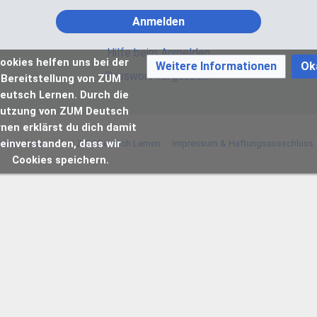
Anmelden
Hilfe beim Anmelden
ookies helfen uns bei der
Weitere Informationen
Ok
Passwort vergessen?
Bereitstellung von ZUM
eutsch Lernen. Durch die
utzung von ZUM Deutsch
rnen erklärst du dich damit
einverstanden, dass wir
atenschutz
Über ZUM Deutsch Lernen
Impressum & Haftungsausschluss
Cookies speichern.