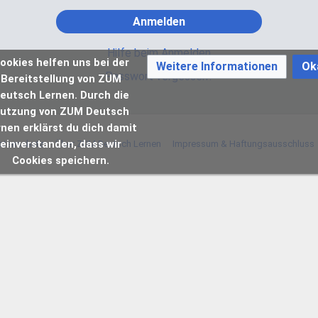
Anmelden
Hilfe beim Anmelden
ookies helfen uns bei der
Weitere Informationen
Ok
Passwort vergessen?
Bereitstellung von ZUM
eutsch Lernen. Durch die
utzung von ZUM Deutsch
rnen erklärst du dich damit
einverstanden, dass wir
atenschutz
Über ZUM Deutsch Lernen
Impressum & Haftungsausschluss
Cookies speichern.