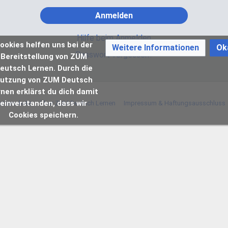
Anmelden
Hilfe beim Anmelden
ookies helfen uns bei der
Weitere Informationen
Ok
Passwort vergessen?
Bereitstellung von ZUM
eutsch Lernen. Durch die
utzung von ZUM Deutsch
rnen erklärst du dich damit
einverstanden, dass wir
atenschutz
Über ZUM Deutsch Lernen
Impressum & Haftungsausschluss
Cookies speichern.