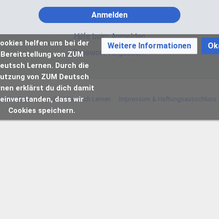
Anmelden
Hilfe beim Anmelden
ookies helfen uns bei der
Weitere Informationen
Ok
Passwort vergessen?
Bereitstellung von ZUM
eutsch Lernen. Durch die
utzung von ZUM Deutsch
rnen erklärst du dich damit
einverstanden, dass wir
atenschutz
Über ZUM Deutsch Lernen
Impressum & Haftungsausschluss
Cookies speichern.